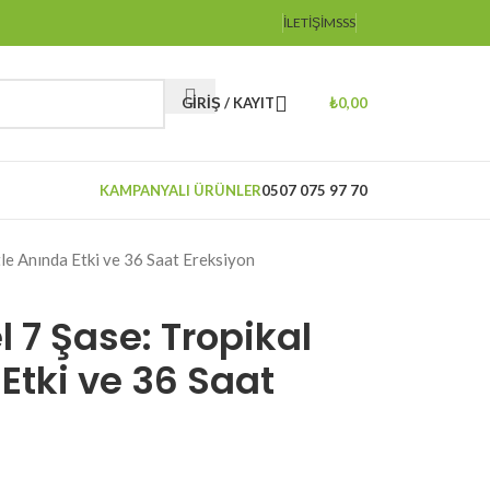
İLETIŞIM
SSS
GIRIŞ / KAYIT
₺
0,00
KAMPANYALI ÜRÜNLER
0507 075 97 70
tle Anında Etki ve 36 Saat Ereksiyon
l 7 Şase: Tropikal
Etki ve 36 Saat