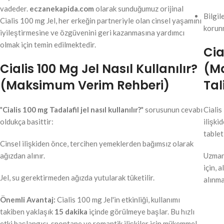
vadeder.
eczanekapida.com
olarak sunduğumuz orijinal
Bilgil
Cialis 100 mg Jel, her erkeğin partneriyle olan cinsel yaşamını
korun
iyileştirmesine ve özgüvenini geri kazanmasına yardımcı
olmak için temin edilmektedir.
Cia
Cialis 100 Mg Jel Nasıl Kullanılır?
(M
(Maksimum Verim Rehberi)
Tal
"
Cialis 100 mg Tadalafil jel nasıl kullanılır?
" sorusunun cevabı
Cialis
oldukça basittir:
ilişki
tablet
Cinsel ilişkiden önce, tercihen yemeklerden bağımsız olarak
ağızdan alınır.
Uzmanl
için, 
Jel, su gerektirmeden ağızda yutularak tüketilir.
alınma
Önemli Avantaj:
Cialis 100 mg Jel'in etkinliği, kullanımı
takiben yaklaşık
15 dakika
içinde görülmeye başlar. Bu hızlı
etki başlangıcı, spontane ve romantik ilişkiler için mükemmel