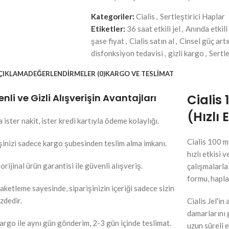
Kategoriler:
Cialis
,
Sertleştirici Haplar
Etiketler:
36 saat etkili jel
,
Anında etkili
şase fiyat
,
Cialis satın al
,
Cinsel güç artı
disfonksiyon tedavisi
,
gizli kargo
,
Sertl
ÇIKLAMA
DEĞERLENDIRMELER (0)
KARGO VE TESLIMAT
nli ve Gizli Alışverişin Avantajları
Cialis 
(Hızlı 
 ister nakit, ister kredi kartıyla ödeme kolaylığı.
Cialis 100 m
şinizi sadece kargo şubesinden teslim alma imkanı.
hızlı etkisi 
rijinal ürün garantisi ile güvenli alışveriş.
çalışmalarla
formu, hapla
paketleme sayesinde, siparişinizin içeriği sadece sizin
izdedir.
Cialis Jel'i
damarlarını 
kargo ile aynı gün gönderim, 2-3 gün içinde teslimat.
uzun süreli 