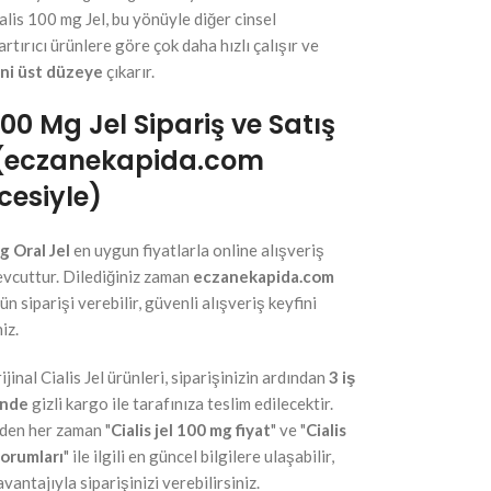
alis 100 mg Jel, bu yönüyle diğer cinsel
rtırıcı ürünlere göre çok daha hızlı çalışır ve
ini üst düzeye
çıkarır.
100 Mg Jel Sipariş ve Satış
 (eczanekapida.com
esiyle)
g Oral Jel
en uygun fiyatlarla online alışveriş
vcuttur. Dilediğiniz zaman
eczanekapida.com
n siparişi verebilir, güvenli alışveriş keyfini
iz.
ijinal Cialis Jel ürünleri, siparişinizin ardından
3 iş
inde
gizli kargo ile tarafınıza teslim edilecektir.
den her zaman "
Cialis jel 100 mg fiyat
" ve "
Cialis
yorumları
" ile ilgili en güncel bilgilere ulaşabilir,
vantajıyla siparişinizi verebilirsiniz.