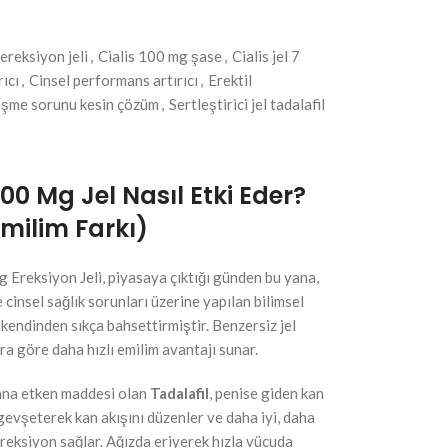
 ereksiyon jeli
,
Cialis 100 mg şase
,
Cialis jel 7
rıcı
,
Cinsel performans artırıcı
,
Erektil
eşme sorunu kesin çözüm
,
Sertleştirici jel tadalafil
100 Mg Jel Nasıl Etki Eder?
Emilim Farkı)
g Ereksiyon Jeli, piyasaya çıktığı günden bu yana,
ve cinsel sağlık sorunları üzerine yapılan bilimsel
 kendinden sıkça bahsettirmiştir. Benzersiz jel
ra göre daha hızlı emilim avantajı sunar.
n ana etken maddesi olan
Tadalafil
, penise giden kan
gevşeterek kan akışını düzenler ve daha iyi, daha
ereksiyon sağlar. Ağızda eriyerek hızla vücuda