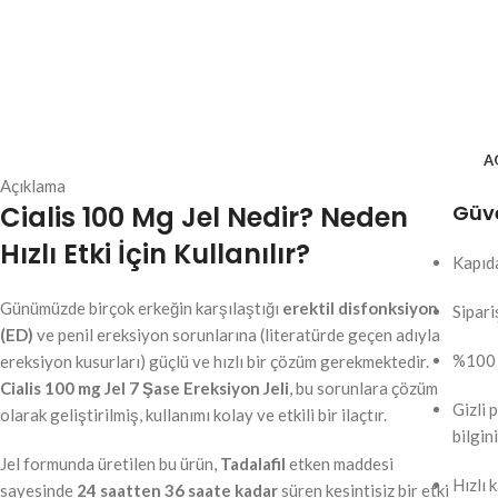
A
Açıklama
Cialis 100 Mg Jel Nedir? Neden
Güve
Hızlı Etki İçin Kullanılır?
Kapıda
Günümüzde birçok erkeğin karşılaştığı
erektil disfonksiyon
Sipari
(ED)
ve penil ereksiyon sorunlarına (literatürde geçen adıyla
%100 o
ereksiyon kusurları) güçlü ve hızlı bir çözüm gerekmektedir.
Cialis 100 mg Jel 7 Şase Ereksiyon Jeli
, bu sorunlara çözüm
Gizli 
olarak geliştirilmiş, kullanımı kolay ve etkili bir ilaçtır.
bilgin
Jel formunda üretilen bu ürün,
Tadalafil
etken maddesi
Hızlı 
sayesinde
24 saatten 36 saate kadar
süren kesintisiz bir etki