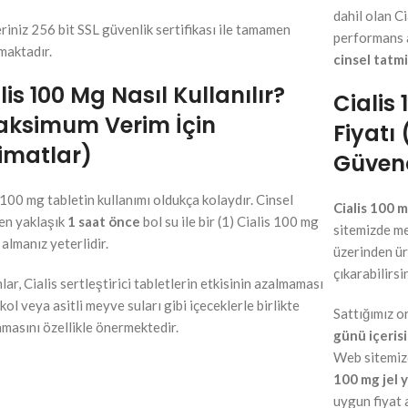
dahil olan Ci
eriniz 256 bit SSL güvenlik sertifikası ile tamamen
performans a
maktadır.
cinsel tatm
lis 100 Mg Nasıl Kullanılır?
Cialis 
aksimum Verim İçin
Fiyatı
imatlar)
Güvenc
 100 mg tabletin kullanımı oldukça kolaydır. Cinsel
Cialis 100 m
den yaklaşık
1 saat önce
bol su ile bir (1) Cialis 100 mg
sitemizde me
 almanız yeterlidir.
üzerinden ürü
çıkarabilirsin
ar, Cialis sertleştirici tabletlerin etkisinin azalmaması
alkol veya asitli meyve suları gibi içeceklerle birlikte
Sattığımız or
masını özellikle önermektedir.
günü içeris
Web sitemiz
100 mg jel 
uygun fiyat a