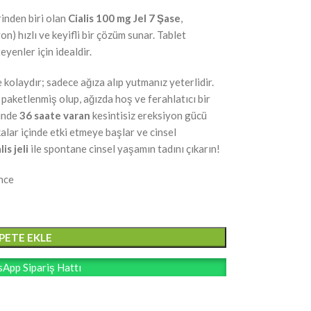
rinden biri olan
Cialis 100 mg Jel 7 Şase
,
n) hızlı ve keyifli bir çözüm sunar. Tablet
yenler için idealdir.
kolaydır; sadece ağıza alıp yutmanız yeterlidir.
paketlenmiş olup, ağızda hoş ve ferahlatıcı bir
sinde
36 saate varan
kesintisiz ereksiyon gücü
ikalar içinde etki etmeye başlar ve cinsel
lis jeli
ile spontane cinsel yaşamın tadını çıkarın!
önce
PETE EKLE
App Sipariş Hattı