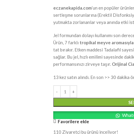
eczanekapida.com
’un en popüler ürünle
sertleşme sorunlarına (Erektil Disfonksiyo
yutmakta zorlananlar veya anında etki iste
Jel formundan dolayı kullanımı son derece 
Ürün, 7 farklı
tropikal meyve aromasıyla
tat bırakır. Etken maddesi Tadalafil saye
sağlar. Bu jel, hızlı emilimi sayesinde dak
performansınızı zirveye taşır.
Orijinal Cia
13
kez satın alındı. En son >> 30 dakika 
SE
Whats
Favorilere ekle
110
Ziyaretçi bu ürünü inceliyor!