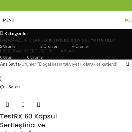
MENÜ
₺
0,
Kategoriler
BAYAN AZDIRICILAR
GECIKTIRICILER
PENIS BÜYÜTÜCÜLER
2 Ürünler
2 Ürünler
4 Ürünler
PREZERVATIF
SERTLEŞTIRICI HAPLAR
0 Ürün
8 Ürünler
Ana Sayfa
Ürünler “Doğal besin takviyesi” olarak etiketlendi
Çok Satan
TestRX 60 Kapsül
Sertleştirici ve