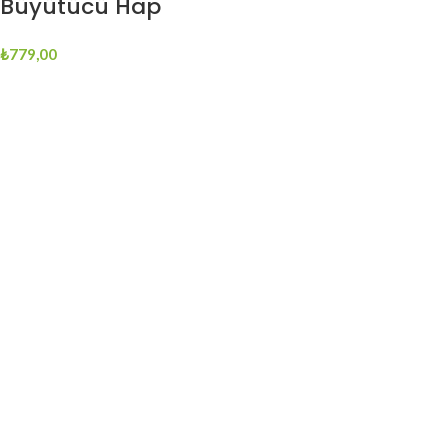
Büyütücü Hap
₺
779,00